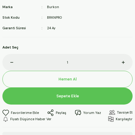
ineleri
Marka
Burkon
Stok Kodu
BRKNPRO
a Makineleri
Garanti Süresi
24 Ay
ları
Adet Seç
kineleri
eleri
Hemen Al
ineleri
Sepete Ekle
akineleri
Tavsiye Et
Paylaş
Yorum Yaz
Fiyatı Düşünce Haber Ver
Karşılaştır