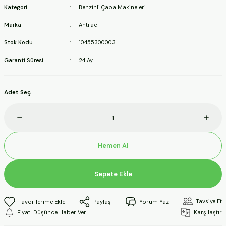
Kategori
Benzinli Çapa Makineleri
ineleri
Marka
Antrac
a Makineleri
Stok Kodu
10455300003
Garanti Süresi
24 Ay
ları
kineleri
Adet Seç
eleri
ineleri
Hemen Al
Sepete Ekle
akineleri
Tavsiye Et
Paylaş
Yorum Yaz
Fiyatı Düşünce Haber Ver
Karşılaştır