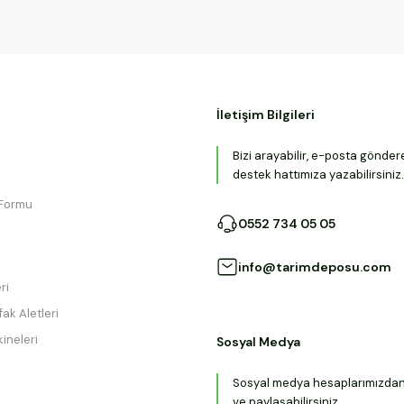
İletişim Bilgileri
Bizi arayabilir, e-posta gönder
destek hattımıza yazabilirsiniz.
 Formu
0552 734 05 05
info@tarimdeposu.com
ri
ak Aletleri
ineleri
Sosyal Medya
Sosyal medya hesaplarımızdan b
ve paylaşabilirsiniz.