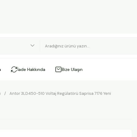
a
İade Hakkında
Bize Ulaşın
ı
Antor 3LD450-510 Voltaj Regülatörü Saprisa 7176 Yeni