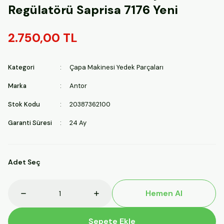
Regülatörü Saprisa 7176 Yeni
2.750,00 TL
Kategori
Çapa Makinesi Yedek Parçaları
Marka
Antor
Stok Kodu
20387362100
Garanti Süresi
24 Ay
Adet Seç
Hemen Al
Sepete Ekle