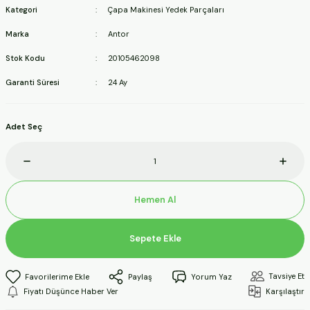
Kategori
Çapa Makinesi Yedek Parçaları
ineleri
Marka
Antor
a Makineleri
Stok Kodu
20105462098
Garanti Süresi
24 Ay
ları
kineleri
Adet Seç
eleri
ineleri
Hemen Al
Sepete Ekle
akineleri
Tavsiye Et
Paylaş
Yorum Yaz
Fiyatı Düşünce Haber Ver
Karşılaştır