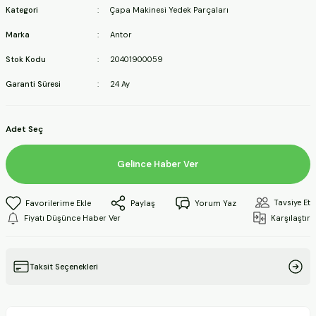
Kategori
Çapa Makinesi Yedek Parçaları
ineleri
Marka
Antor
a Makineleri
Stok Kodu
20401900059
Garanti Süresi
24 Ay
ları
kineleri
Adet Seç
eleri
Gelince Haber Ver
ineleri
Tavsiye Et
Paylaş
Yorum Yaz
Fiyatı Düşünce Haber Ver
Karşılaştır
akineleri
Taksit Seçenekleri