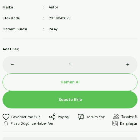
ineleri
Marka
Antor
Stok Kodu
20116045073
a Makineleri
Garanti Süresi
24 Ay
ları
Adet Seç
kineleri
eleri
Hemen Al
ineleri
Sepete Ekle
akineleri
Tavsiye Et
Paylaş
Yorum Yaz
Fiyatı Düşünce Haber Ver
Karşılaştır