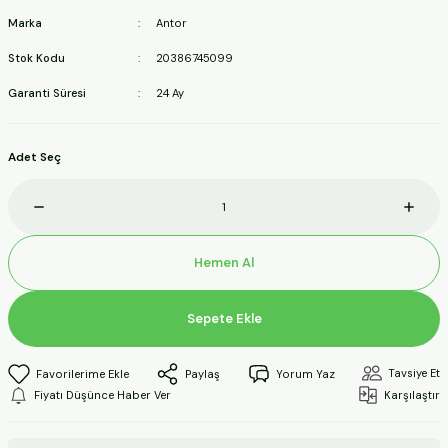
ineleri
Marka
Antor
Stok Kodu
20386745099
a Makineleri
Garanti Süresi
24 Ay
ları
Adet Seç
kineleri
eleri
Hemen Al
ineleri
Sepete Ekle
akineleri
Tavsiye Et
Paylaş
Yorum Yaz
Fiyatı Düşünce Haber Ver
Karşılaştır