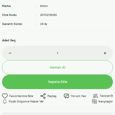
ineleri
Marka
Antor
Stok Kodu
20111213060
a Makineleri
Garanti Süresi
24 Ay
ları
Adet Seç
kineleri
eleri
Hemen Al
ineleri
Sepete Ekle
akineleri
Tavsiye Et
Paylaş
Yorum Yaz
Fiyatı Düşünce Haber Ver
Karşılaştır