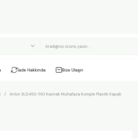
a
İade Hakkında
Bize Ulaşın
ı
Antor 3LD450-510 Kasnak Muhafaza Komple Plastik Kapak