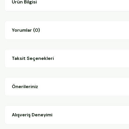
Ürün Bilgisi
Yorumlar (0)
Taksit Seçenekleri
Önerileriniz
Alışveriş Deneyimi