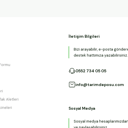
İletişim Bilgileri
Bizi arayabilir, e-posta gönder
destek hattımıza yazabilirsiniz.
 Formu
0552 734 05 05
info@tarimdeposu.com
ri
ak Aletleri
ineleri
Sosyal Medya
Sosyal medya hesaplarımızdan b
ve paylaşabilirsiniz.