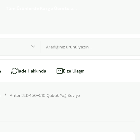
üm Ürünlerde Kargo Ücretsiz...
a
İade Hakkında
Bize Ulaşın
ı
Antor 3LD450-510 Çubuk Yağ Seviye