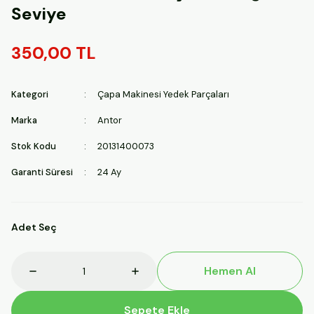
Seviye
350,00 TL
Kategori
Çapa Makinesi Yedek Parçaları
Marka
Antor
Stok Kodu
20131400073
Garanti Süresi
24 Ay
Adet Seç
Hemen Al
Sepete Ekle