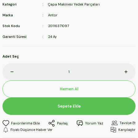
Kategori
Çapa Makinesi Yedek Parçaları
ineleri
Marka
Antor
a Makineleri
Stok Kodu
20116371097
Garanti Süresi
24 Ay
ları
kineleri
Adet Seç
eleri
ineleri
Hemen Al
Sepete Ekle
akineleri
Tavsiye Et
Paylaş
Yorum Yaz
Fiyatı Düşünce Haber Ver
Karşılaştır