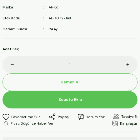
ineleri
Marka
Al-Ko
Stok Kodu
AL-KO 127.148
a Makineleri
Garanti Süresi
24 Ay
ları
Adet Seç
kineleri
eleri
Hemen Al
ineleri
Sepete Ekle
akineleri
Tavsiye Et
Paylaş
Yorum Yaz
Fiyatı Düşünce Haber Ver
Karşılaştır