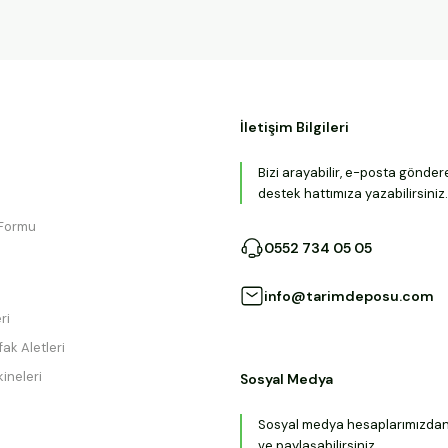
İletişim Bilgileri
Bizi arayabilir, e-posta gönder
destek hattımıza yazabilirsiniz.
 Formu
0552 734 05 05
info@tarimdeposu.com
ri
ak Aletleri
ineleri
Sosyal Medya
Sosyal medya hesaplarımızdan b
ve paylaşabilirsiniz.