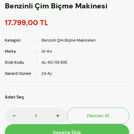
Benzinli Çim Biçme Makinesi
17.799,00 TL
Kategori
Benzinli Çim Biçme Makineleri
Marka
Al-Ko
Stok Kodu
AL-KO 119.835
Garanti Süresi
24 Ay
Adet Seç
Hemen Al
Sepete Ekle