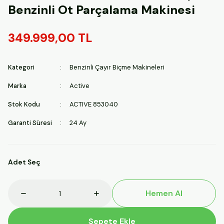
Benzinli Ot Parçalama Makinesi
349.999,00 TL
Kategori
Benzinli Çayır Biçme Makineleri
Marka
Active
Stok Kodu
ACTIVE 853040
Garanti Süresi
24 Ay
Adet Seç
Hemen Al
Sepete Ekle