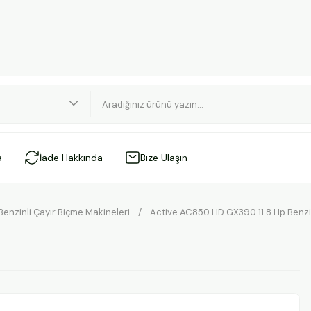
a
İade Hakkında
Bize Ulaşın
Benzinli Çayır Biçme Makineleri
Active AC850 HD GX390 11.8 Hp Benzi