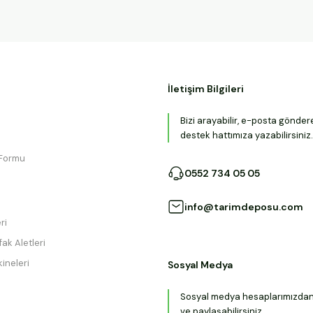
İletişim Bilgileri
Bizi arayabilir, e-posta gönder
destek hattımıza yazabilirsiniz.
 Formu
0552 734 05 05
info@tarimdeposu.com
ri
ak Aletleri
ineleri
Sosyal Medya
Sosyal medya hesaplarımızdan b
ve paylaşabilirsiniz.